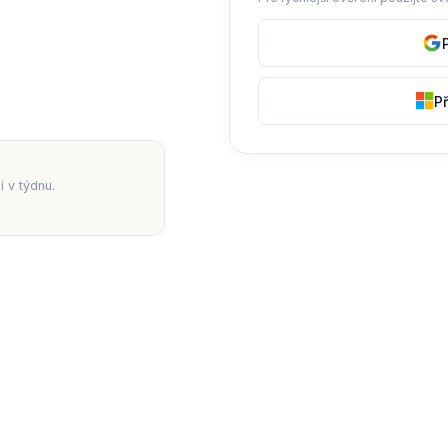
Př
 v týdnu.