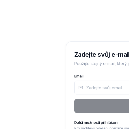
Zadejte svůj e-mai
Použijte stejný e-mail, který j
Email
Další možnosti přihlášení
Pro rychlejší ověření použijte svů