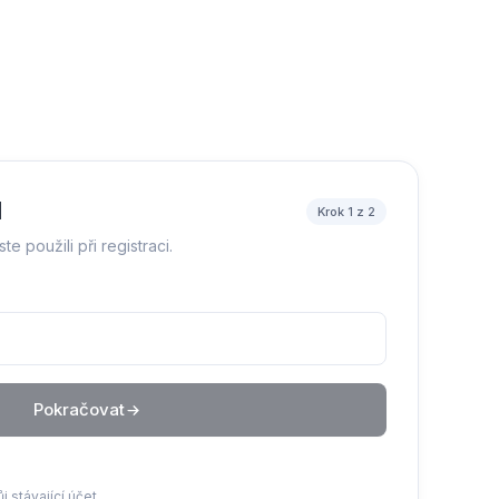
l
Krok 1 z 2
ste použili při registraci.
Pokračovat
j stávající účet.