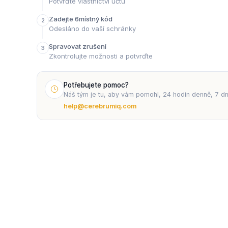
Potvrďte vlastnictví účtu
Zadejte 6místný kód
2
Odesláno do vaší schránky
Spravovat zrušení
3
Zkontrolujte možnosti a potvrďte
Potřebujete pomoc?
Náš tým je tu, aby vám pomohl, 24 hodin denně, 7 dní
help@cerebrumiq.com