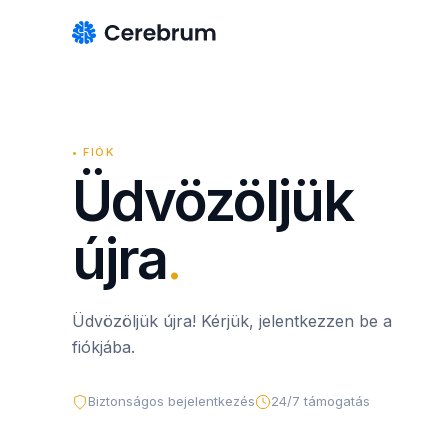
•
FIÓK
Üdvözöljük
újra
.
Üdvözöljük újra! Kérjük, jelentkezzen be a
fiókjába.
Biztonságos bejelentkezés
24/7 támogatás