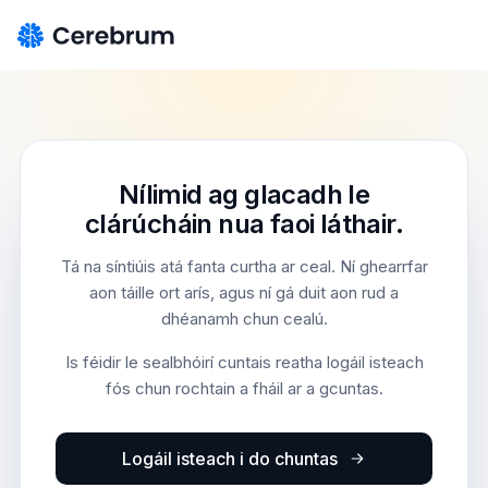
Nílimid ag glacadh le
clárúcháin nua faoi láthair.
Tá na síntiúis atá fanta curtha ar ceal. Ní ghearrfar
aon táille ort arís, agus ní gá duit aon rud a
dhéanamh chun cealú.
Is féidir le sealbhóirí cuntais reatha logáil isteach
fós chun rochtain a fháil ar a gcuntas.
Logáil isteach i do chuntas