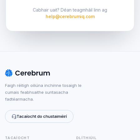
Cabhair uait? Déan teagmháil linn ag
help@cerebrumiq.com
Faigh réitigh oiliúna inchinne tosaigh le
cumais feabhsaithe suntasacha
fadtéarmacha.
Tacaíocht do chustaiméirí
TACAÍOCHT
DLÍTHIÚIL