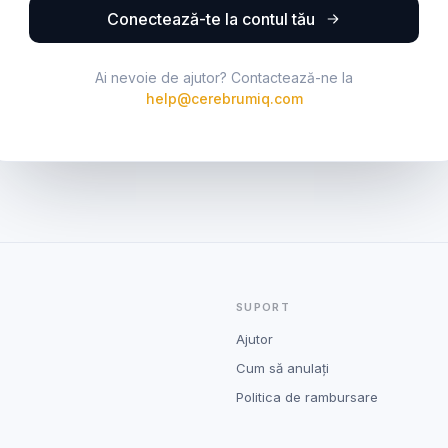
Conectează-te la contul tău
Ai nevoie de ajutor? Contactează-ne la
help@cerebrumiq.com
SUPORT
Ajutor
Cum să anulați
Politica de rambursare